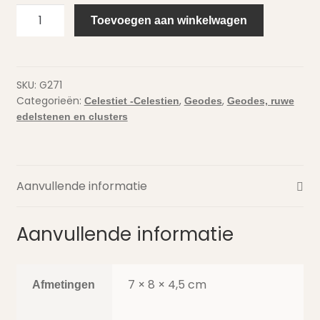
Celestien
Toevoegen aan winkelwagen
/
celestiet
geode
aantal
SKU:
G271
Categorieën:
,
,
Celestiet -Celestien
Geodes
Geodes, ruwe
edelstenen en clusters
Aanvullende informatie
Aanvullende informatie
7 × 8 × 4,5 cm
Afmetingen